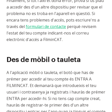
Finalment, si tot i així et dóna error, prova si us plau
a accedir des d'un altre dispositiu per revisar que el
problema no es troba en l'aparell en qüestió. Si
encara tens problemes d'accés, pots escriure'ns a
través del
formulari de contacte
perquè revisem
l'estat del teu compte indicant-nos el correu
electrònic d'accés a FilminCAT.
Des de mòbil o tauleta
A l'aplicació mòbil o tauleta, el botó que has de
prémer per accedir al teu compte és ENTRA A
FILMINCAT. Et demanarà que introdueixis el teu
usuari i contrasenya ja registrats i hauràs de prémer
ENTRA per accedir-hi. Si no tens cap compte creat,
hauràs de registrar-te primer des d'un altre
dispositiu i entrar per l'app quan ja tinguis el compte