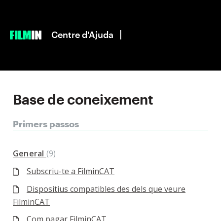
|
Centre d'Ajuda
Base de coneixement
Primers passos
General
9
Subscriu-te a FilminCAT
Dispositius compatibles des dels que veure
FilminCAT
Com pagar FilminCAT