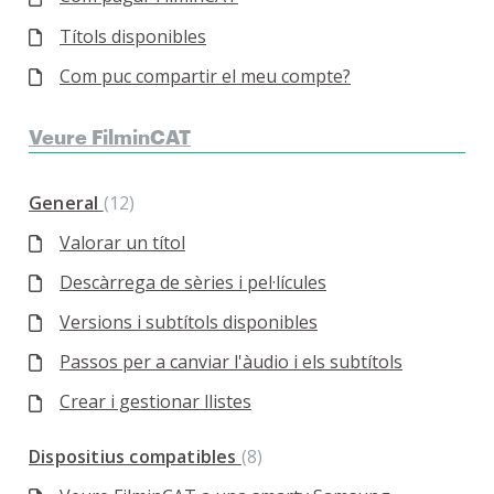
Títols disponibles
Com puc compartir el meu compte?
Veure FilminCAT
General
12
Valorar un títol
Descàrrega de sèries i pel·lícules
Versions i subtítols disponibles
Passos per a canviar l'àudio i els subtítols
Crear i gestionar llistes
Dispositius compatibles
8