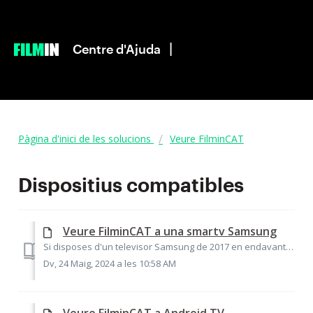
|
Centre d'Ajuda
Pàgina d'inici de les solucions
Veure FilminCAT
Dispositius compatibles
Veure FilminCAT a una smartv Samsung
Si disposes d'un televisor Samsung de 2017 en endavant, podràs gaudir de FilminCAT des de l'aplicació. Per a descarregar la nostra aplicació gratuït...
Dv, 24 Maig, 2024 a les 10:58 AM