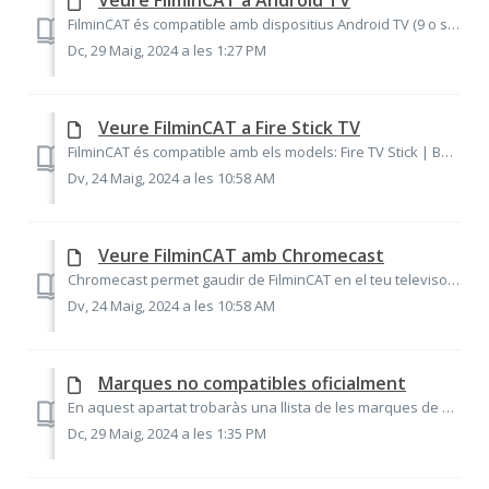
Veure FilminCAT a Android TV
FilminCAT és compatible amb dispositius Android TV (9 o superior) de les principals marques . Només hauràs de dirigir-te a Google Play i buscar l'app d...
Dc, 29 Maig, 2024 a les 1:27 PM
Veure FilminCAT a Fire Stick TV
FilminCAT és compatible amb els models: Fire TV Stick | Basic Edition, Fire TV Stick (2a generació) i Fire TV Stick 4K. Per a descarregar la nostra aplicac...
Dv, 24 Maig, 2024 a les 10:58 AM
Veure FilminCAT amb Chromecast
Chromecast permet gaudir de FilminCAT en el teu televisor encara que no sigui un model compatible o smartv. És un petit dispositiu de reproducció multimèdia...
Dv, 24 Maig, 2024 a les 10:58 AM
Marques no compatibles oficialment
En aquest apartat trobaràs una llista de les marques de smartvs, Android TV Box i altres dispositius als quals no oferim compatibilitat oficial. Marques d...
Dc, 29 Maig, 2024 a les 1:35 PM