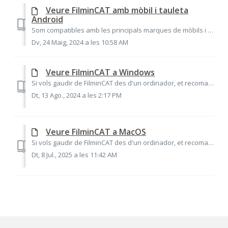
Veure FilminCAT amb mòbil i tauleta
Android
Som compatibles amb les principals marques de mòbils i tauletes amb sistema Android 9 o superior. Segons la combinació de marca i versió d'Android (gene...
Dv, 24 Maig, 2024 a les 10:58 AM
Veure FilminCAT a Windows
Si vols gaudir de FilminCAT des d'un ordinador, et recomanem que disposis de les següents característiques en el teu dispositiu: Un sistema operatiu W...
Dt, 13 Ago., 2024 a les 2:17 PM
Veure FilminCAT a MacOS
Si vols gaudir de FilminCAT des d'un ordinador, et recomanem que disposis de les següents característiques en el teu dispositiu: Un sistema operatiu M...
Dt, 8 Jul., 2025 a les 11:42 AM