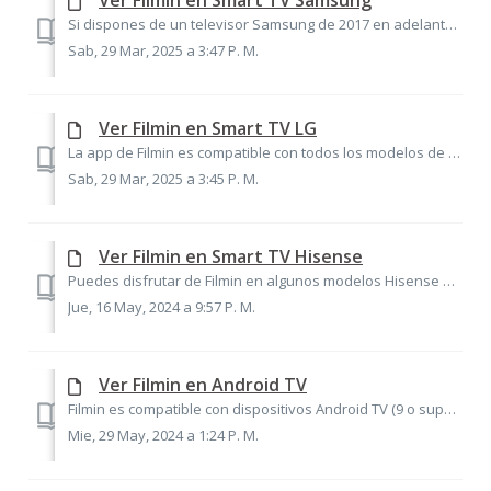
Ver Filmin en Smart TV Samsung
Si dispones de un televisor Samsung de 2017 en adelante, podrás disfrutar de Filmin desde la aplicación. Para descargar nuestra aplicación gratuita sólo deb...
Sab, 29 Mar, 2025 a 3:47 P. M.
Ver Filmin en Smart TV LG
La app de Filmin es compatible con todos los modelos de LG a partir del 2016. Para descargar nuestra aplicación gratuita sólo debes ir a LG Content Store, b...
Sab, 29 Mar, 2025 a 3:45 P. M.
Ver Filmin en Smart TV Hisense
Puedes disfrutar de Filmin en algunos modelos Hisense de 2018 o más recientes con los sistemas operativos VIDAA 2.5, VIDAA 4.0 y posteriores. Para descarga...
Jue, 16 May, 2024 a 9:57 P. M.
Ver Filmin en Android TV
Filmin es compatible con dispositivos Android TV (9 o superior) de las principales marcas. Solo deberás dirigirte a Google Play y buscar la app de Filmin u...
Mie, 29 May, 2024 a 1:24 P. M.