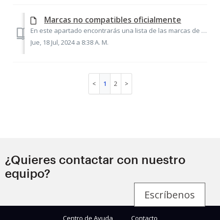
Marcas no compatibles oficialmente
En este apartado encontrarás una lista de las marcas de smartvs, Android TV Box y otros dispositivos a los que no ofrecemos compatibilidad oficial. Marcas...
Jue, 18 Jul, 2024 a 8:38 A. M.
1
2
¿Quieres contactar con nuestro
equipo?
Escríbenos
Centro de Ayuda
Contacto