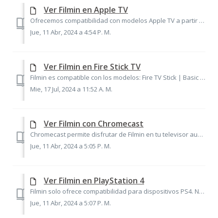
Ver Filmin en Apple TV
Ofrecemos compatibilidad con modelos Apple TV a partir de su 4a generación (2015) y AppleTV 4K. Para instalar la aplicación deberás dirigirte al Apple Stor...
Jue, 11 Abr, 2024 a 4:54 P. M.
Ver Filmin en Fire Stick TV
Filmin es compatible con los modelos: Fire TV Stick | Basic Edition, Fire TV Stick (2ª generación) y Fire TV Stick 4K. Para descargar nuestra aplicación gr...
Mie, 17 Jul, 2024 a 11:52 A. M.
Ver Filmin con Chromecast
Chromecast permite disfrutar de Filmin en tu televisor aunque no sea un modelo compatible o smartv. Es un pequeño dispositivo de reproducción multimedia que...
Jue, 11 Abr, 2024 a 5:05 P. M.
Ver Filmin en PlayStation 4
Filmin solo ofrece compatibilidad para dispositivos PS4. No ofrecemos compatibilidad con el modelo PS4-803. Si tienes ese modelo de PlayStation, no podemos ...
Jue, 11 Abr, 2024 a 5:07 P. M.