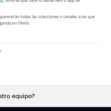
al
, tendrás que hacerlo desde web o app de
parecerán todas las colecciones o canales a los que
gando en Filmin.
o
stro equipo?