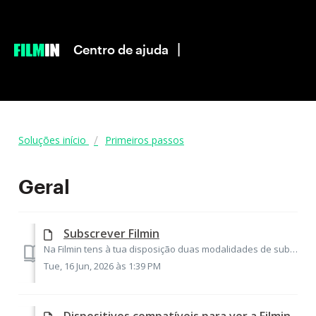
|
Centro de ajuda
Soluções início
Primeiros passos
Geral
Subscrever Filmin
Na Filmin tens à tua disposição duas modalidades de subscrição: a subscrição mensal (6,95€) e a subscrição anual (55€). Com elas poderás ver quantas vezes q...
Tue, 16 Jun, 2026 às 1:39 PM