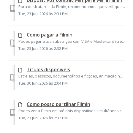
Dispositivos compatíveis para ver a Filmin
Para desfrutares da Filmin, recomendamos que verifique se o seu dispositivo cumpre os requisitos mínimos e se encontra entre os seguintes modelos: Ver Fil...
Tue, 23 Jun, 2026 às 2:31 PM
Como pagar a Filmin
Podes pagar a tua subscrição com VISA e Mastercard (crédito e débito), cartão pré-pago (no caso de ser um cartão MBNET, deverás escolher a opção “Pagamento ...
Tue, 23 Jun, 2026 às 2:32 PM
Títulos disponíveis
Estreias, clássicos, documentários e ficções, animação nacional, europeia e até asiática, grandes séries de televisão e os melhores filmes portugueses de ca...
Tue, 30 Jun, 2026 às 2:04 PM
Como posso partilhar Filmin
Podes ver a Filmin em até dois dispositivos simultâneos com a mesma conta, seja a partir do mesmo endereço de IP ou de um diferente. Para poderes aceder a p...
Tue, 23 Jun, 2026 às 2:32 PM