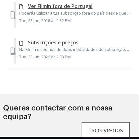
Ver Filmin fora de Portugal
Poderás utilizar a tua subscrição fora do país desde que a tenhas adquirido em Portugal, te encontres dentro da União Europeia e o acesso seja temporário. N...
Tue, 23 Jun, 2026 às 2:32 PM
Subscrições e preços
Na Filmin dispomos de duas modalidades de subscrição: a mensal e a anual. A mensal tem um preço de 6,95€ por mês e a anual um preço de 55€ por ano, num únic...
Tue, 23 Jun, 2026 às 2:33 PM
Queres contactar com a nossa
equipa?
Escreve-nos