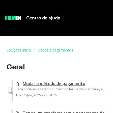
|
Centro de ajuda
Soluções início
Dados e pagamentos
Geral
Mudar o método de pagamento
Para poderes alterar o número do teu cartão bancário, a tua conta PayPal ou MBWAY, primeiro deverás aceder à tua conta. Aí encontrarás o teu método de pagam...
Tue, 30 Jun, 2026 às 2:04 PM