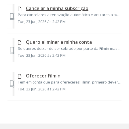
Cancelar a minha subscrição
Para cancelares a renovação automática e anulares a tua subscrição, deves seguir estes passos: 1. Aceder à secção Configuração através do navegador web...
Tue, 23 Jun, 2026 às 2:42 PM
Quero eliminar a minha conta
Se queres deixar de ser cobrado por parte da Filmin mas continuar a desfrutar da subscrição até ao seu término, deverás apenas Cancelar a renovação. No enta...
Tue, 23 Jun, 2026 às 2:42 PM
Oferecer Filmin
Tem em conta que para ofereceres Filmin, primeiro deverás registar-te na plataforma para poderes realizar a compra e fazer o seguimento do presente. Uma vez...
Tue, 23 Jun, 2026 às 2:42 PM