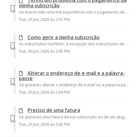
Tenho um problema com o pagamento da
minha subscrição
Se tiveres tido uma má experiência com o pagamento da tua subscrição, estaremos sempre ao teu lado para te ajudar a resolver os problemas. Sabemos que, por ...
Tue, 23 Jun, 2026 às 2:41 PM
Como gerir a minha subscrição
As subscrições na Filmin, à excepção das subscrições de oferta, dispõem por defeito de renovação automática. Ou seja, ao terminar o período contratado, reno...
Tue, 30 Jun, 2026 às 2:05 PM
Alterar o endereço de e-mail e a palavra-
passe
Se quiseres alterar o endereço de e-mail ou a palavra-passe de acesso na plataforma, podes fazê-lo diretamente a partir da tua conta, depois de iniciares se...
Tue, 30 Jun, 2026 às 2:04 PM
Preciso de uma fatura
Se quiseres uma fatura da tua subscrição ou de um aluguer com os teus dados fiscais, escreve-nos através do formulário de contacto indicando o teu utilizado...
Tue, 23 Jun, 2026 às 2:42 PM