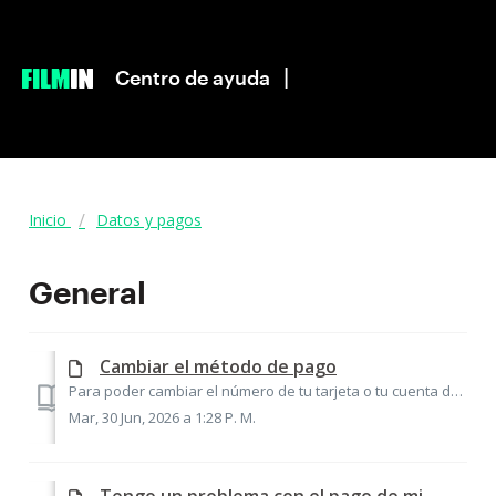
|
Centro de ayuda
Inicio
Datos y pagos
General
Cambiar el método de pago
Para poder cambiar el número de tu tarjeta o tu cuenta de PayPal, primero deberás acceder a tu cuenta. Allí encontrarás tu método de pago actual. Para pod...
Mar, 30 Jun, 2026 a 1:28 P. M.