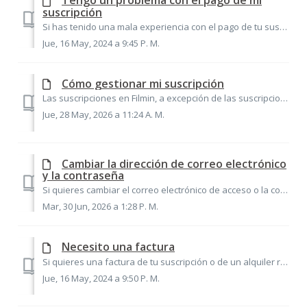
Tengo un problema con el pago de mi
suscripción
Si has tenido una mala experiencia con el pago de tu suscripción, siempre nos tendrás a tu lado para ayudarte a resolver los problemas. Sabemos que a veces ...
Jue, 16 May, 2024 a 9:45 P. M.
Cómo gestionar mi suscripción
Las suscripciones en Filmin, a excepción de las suscripciones regalo, disponen por defecto de renovación automática. Es decir, al terminar el período contra...
Jue, 28 May, 2026 a 11:24 A. M.
Cambiar la dirección de correo electrónico
y la contraseña
Si quieres cambiar el correo electrónico de acceso o la contraseña en la plataforma, puedes hacerlo directamente desde tu cuenta, accediendo con tu correo y...
Mar, 30 Jun, 2026 a 1:28 P. M.
Necesito una factura
Si quieres una factura de tu suscripción o de un alquiler realizado con los datos de tu empresa, escríbenos a través del formulario de contacto indicando tu...
Jue, 16 May, 2024 a 9:50 P. M.