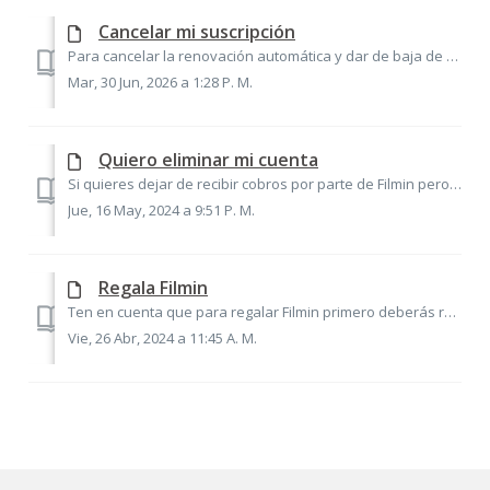
Cancelar mi suscripción
Para cancelar la renovación automática y dar de baja de tu suscripción sigue estos pasos: 1. Accede a la sección Configuración desde el navegador web. 2....
Mar, 30 Jun, 2026 a 1:28 P. M.
Quiero eliminar mi cuenta
Si quieres dejar de recibir cobros por parte de Filmin pero seguir disfrutando de la suscripción hasta que finalice deberás Cancelar la renovación. Si aún a...
Jue, 16 May, 2024 a 9:51 P. M.
Regala Filmin
Ten en cuenta que para regalar Filmin primero deberás registrarte en la plataforma para poder realizar la compra y hacer seguimiento del regalo. Una vez cre...
Vie, 26 Abr, 2024 a 11:45 A. M.